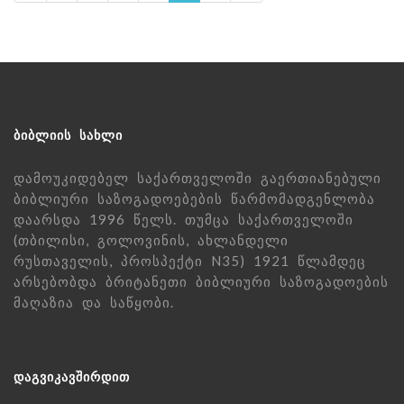
ᲑᲘᲑᲚᲘᲘᲡ ᲡᲐᲮᲚᲘ
დამოუკიდებელ საქართველოში გაერთიანებული
ბიბლიური საზოგადოებების წარმომადგენლობა
დაარსდა 1996 წელს. თუმცა საქართველოში
(თბილისი, გოლოვინის, ახლანდელი
რუსთაველის, პროსპექტი N35) 1921 წლამდეც
არსებობდა ბრიტანეთი ბიბლიური საზოგადოების
მაღაზია და საწყობი.
ᲓᲐᲒᲕᲘᲙᲐᲕᲨᲘᲠᲓᲘᲗ