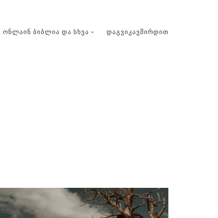
ᲝᲜᲚᲐᲘᲜ ᲑᲘᲑᲚᲘᲐ ᲓᲐ ᲡᲮᲕᲐ
ᲓᲐᲒᲕᲘᲙᲐᲕᲨᲘᲠᲓᲘᲗ