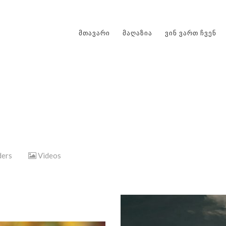
ᲛᲗᲐᲕᲐᲠᲘ
ᲛᲐᲦᲐᲖᲘᲐ
ᲕᲘᲜ ᲕᲐᲠᲗ ᲩᲕᲔᲜ
ders
Videos