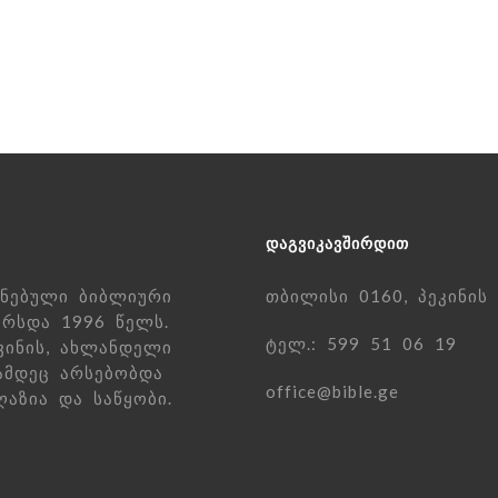
ᲓᲐᲒᲕᲘᲙᲐᲕᲨᲘᲠᲓᲘᲗ
ნებული ბიბლიური
თბილისი 0160, პეკინის
რსდა 1996 წელს.
ტელ.: 599 51 06 19
ვინის, ახლანდელი
ამდეც არსებობდა
office@bible.ge
აზია და საწყობი.