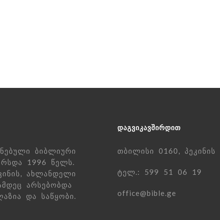
ᲓᲐᲒᲕᲘᲙᲐᲕᲨᲘᲠᲓᲘᲗ
ნებული ბიბლიური
თბილისი 0160, პეკინის
რსდა 1996 წელს.
ტელ.: 599 51 06 19
ვინის, ახლანდელი
ამდეც არსებობდა
office@bible.ge
აზია და საწყობი.