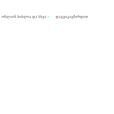
ᲝᲜᲚᲐᲘᲜ ᲑᲘᲑᲚᲘᲐ ᲓᲐ ᲡᲮᲕᲐ
ᲓᲐᲒᲕᲘᲙᲐᲕᲨᲘᲠᲓᲘᲗ