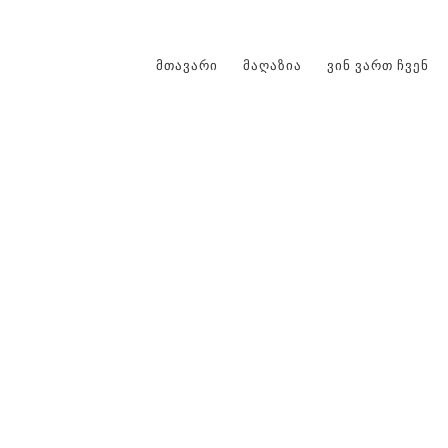
ᲛᲗᲐᲕᲐᲠᲘ
ᲛᲐᲦᲐᲖᲘᲐ
ᲕᲘᲜ ᲕᲐᲠᲗ ᲩᲕᲔᲜ