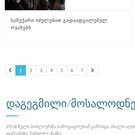
ᲡᲐᲩᲣᲥᲐᲠᲘ ᲘᲫᲣᲚᲔᲑᲘᲗ ᲒᲐᲓᲐᲐᲓᲒᲘᲚᲔᲑᲣᲚ
ᲝᲯᲐᲮᲔᲑᲡ
1
2
3
4
5
6
7
დაგეგმილი/მოსალოდნ
2018 წელს ბიბლიურმა საზოგადოებამ გამოსცა ახალი აღ
თარგმანი ქართულ ენაზე.