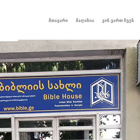
ᲛᲗᲐᲕᲐᲠᲘ
ᲛᲐᲦᲐᲖᲘᲐ
ᲕᲘᲜ ᲕᲐᲠᲗ ᲩᲕᲔᲜ