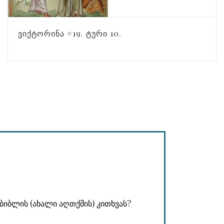
ᲕᲘᲥᲢᲝᲠᲘᲜᲐ #19. ᲢᲣᲠᲘ 10.
ბიბლის (ახალი აღთქმის) კითხვას?