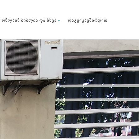
ᲝᲜᲚᲐᲘᲜ ᲑᲘᲑᲚᲘᲐ ᲓᲐ ᲡᲮᲕᲐ
ᲓᲐᲒᲕᲘᲙᲐᲕᲨᲘᲠᲓᲘᲗ