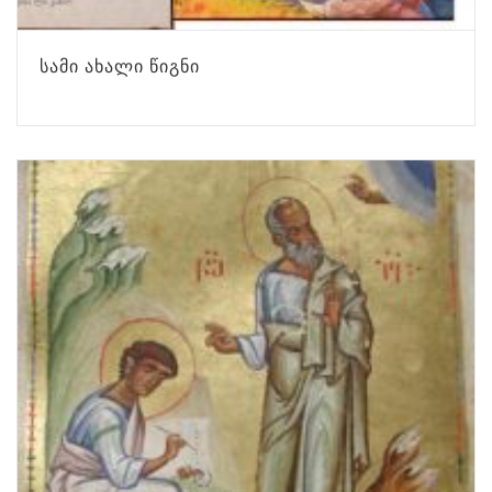
ᲡᲐᲛᲘ ᲐᲮᲐᲚᲘ ᲬᲘᲒᲜᲘ