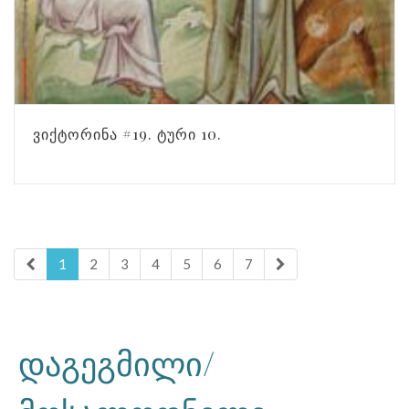
ᲕᲘᲥᲢᲝᲠᲘᲜᲐ #19. ᲢᲣᲠᲘ 10.
1
2
3
4
5
6
7
დაგეგმილი/