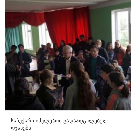
ᲡᲐᲩᲣᲥᲐᲠᲘ ᲘᲫᲣᲚᲔᲑᲘᲗ ᲒᲐᲓᲐᲐᲓᲒᲘᲚᲔᲑᲣᲚ
ᲝᲯᲐᲮᲔᲑᲡ